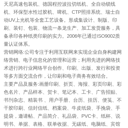
天尼高速包装机、德国程控波拉切纸机、全自动锁线
机、环保型水性过胶机、啤机、CTP照排系统、瑞士自
动UV上光机等全套工艺设备。形成集设计、制版、印
刷、装钉、包装、物流一条龙生产、加工发货服务，具
备承印各种纸类印刷的实力。2006年已通过ISO9002质
量认证体系。
营销网络:公司专注于利用互联网来实现企业自身构建网
络营销、电子信息化的管理和运营；利用先进的网络技
术进行跨行业网络平台创作、印刷、出版、发行和投资
等多方面交流合作，让印刷和电子商务有效结合。
主要产品及服务:画册印刷、折页、海报、彩页印刷、彩
色名片、产品样本、贺卡、笔记本、工卡、广告招贴、
书刊杂志、精装书 、用户手册、台历、挂历、便笺、不
干胶印刷、信封信纸、档案袋、牛皮纸袋、手挽袋、手
提袋，邀请帖、产品简介、礼品袋、PVC卡、纸杯、说
明书、单据、表格、联单收据、无碳纸、电脑纸、宾馆