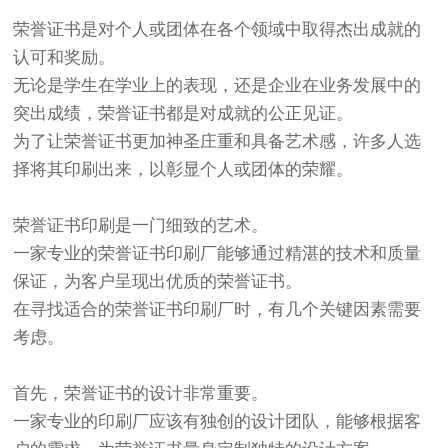
荣誉证书是对个人或团体在各个领域中取得杰出成就的
认可和奖励。
无论是学生在学业上的表现，还是企业在业务发展中的
突出成绩，荣誉证书都是对成就的公正见证。
为了让荣誉证书更加神圣庄重和具备艺术感，许多人选
择将其印刷出来，以彰显个人或团体的荣耀。
荣誉证书印刷是一门细致的艺术。
一家专业的荣誉证书印刷厂能够通过精湛的技术和质量
保证，为客户呈现出优质的荣誉证书。
在寻找适合的荣誉证书印刷厂时，有几个关键因素需要
考虑。
首先，荣誉证书的设计非常重要。
一家专业的印刷厂应该有独创的设计团队，能够根据客