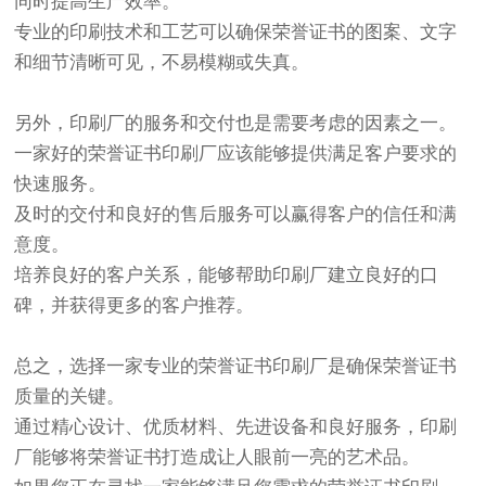
同时提高生产效率。
专业的印刷技术和工艺可以确保荣誉证书的图案、文字
和细节清晰可见，不易模糊或失真。
另外，印刷厂的服务和交付也是需要考虑的因素之一。
一家好的荣誉证书印刷厂应该能够提供满足客户要求的
快速服务。
及时的交付和良好的售后服务可以赢得客户的信任和满
意度。
培养良好的客户关系，能够帮助印刷厂建立良好的口
碑，并获得更多的客户推荐。
总之，选择一家专业的荣誉证书印刷厂是确保荣誉证书
质量的关键。
通过精心设计、优质材料、先进设备和良好服务，印刷
厂能够将荣誉证书打造成让人眼前一亮的艺术品。